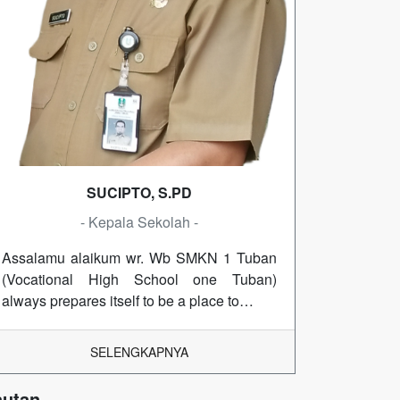
SUCIPTO, S.PD
- Kepala Sekolah -
Assalamu alaikum wr. Wb SMKN 1 Tuban
(Vocational High School one Tuban)
always prepares itself to be a place to…
SELENGKAPNYA
autan