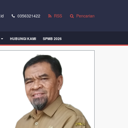
id
0356321422
RSS
Pencarian
HUBUNGI KAMI
SPMB 2026