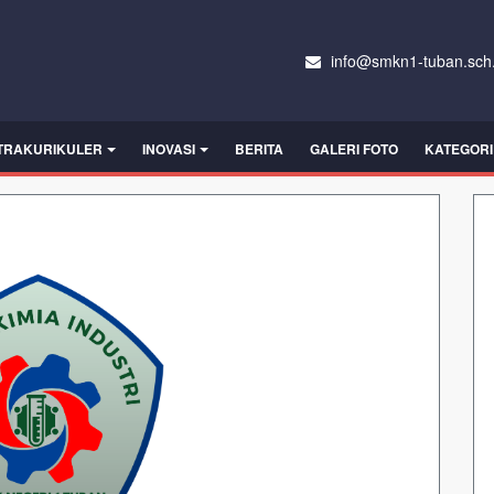
info@smkn1-tuban.sch.
TRAKURIKULER
INOVASI
BERITA
GALERI FOTO
KATEGORI