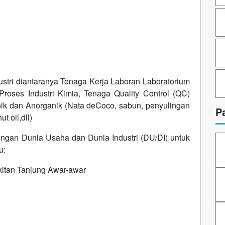
ndustri diantaranya Tenaga Kerja Laboran Laboratorium
roses Industri Kimia, Tenaga Quality Control (QC)
ik dan Anorganik (Nata deCoco, sabun, penyulingan
P
t oil,dll)
dengan Dunia Usaha dan Dunia Industri (DU/DI) untuk
u:
itan Tanjung Awar-awar