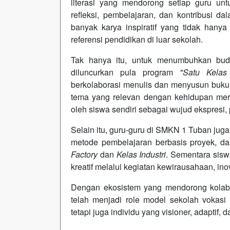
literasi yang mendorong setiap guru un
refleksi, pembelajaran, dan kontribusi da
banyak karya inspiratif yang tidak hanya
referensi pendidikan di luar sekolah.
Tak hanya itu, untuk menumbuhkan budaya
diluncurkan pula program
"Satu Kelas
berkolaborasi menulis dan menyusun buku 
tema yang relevan dengan kehidupan merek
oleh siswa sendiri sebagai wujud ekspresi
Selain itu, guru-guru di SMKN 1 Tuban jug
metode pembelajaran berbasis proyek, da
Factory
dan
Kelas Industri
. Sementara sis
kreatif melalui kegiatan kewirausahaan, in
Dengan ekosistem yang mendorong kolabora
telah menjadi role model sekolah vokasi 
tetapi juga individu yang visioner, adaptif