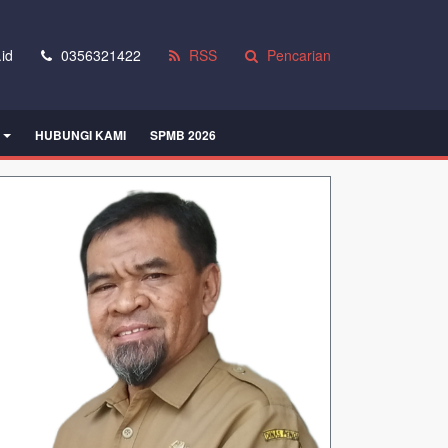
id
0356321422
RSS
Pencarian
HUBUNGI KAMI
SPMB 2026