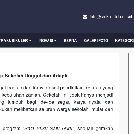
info@smkn1-tuban.sch.
TRAKURIKULER
INOVASI
BERITA
GALERI FOTO
KATEGORI
ju Sekolah Unggul dan Adaptif
ai bagian dari transformasi pendidikan ke arah yang
gan kebutuhan zaman. Sekolah ini tidak hanya menjadi
ang tumbuh bagi ide-ide segar, karya nyata, dan
kukan melibatkan seluruh warga sekolah, mulai dari
ah program
"Satu Buku Satu Guru"
, sebuah gerakan