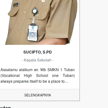
SUCIPTO, S.PD
- Kepala Sekolah -
Assalamu alaikum wr. Wb SMKN 1 Tuban
(Vocational High School one Tuban)
always prepares itself to be a place to…
SELENGKAPNYA
autan