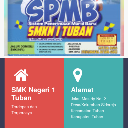
SMK Negeri 1
Alamat
Tuban
Jalan Mastrip No. 2
Desa/Kelurahan Sidorejo
Terdepan dan
Kecamatan Tuban
Terpercaya
Kabupaten Tuban