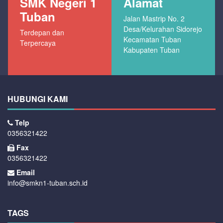
SMK Negeri 1
Alamat
Tuban
Jalan Mastrip No. 2
Desa/Kelurahan Sidorejo
Terdepan dan
Kecamatan Tuban
Terpercaya
Kabupaten Tuban
HUBUNGI KAMI
Telp
0356321422
Fax
0356321422
Email
info@smkn1-tuban.sch.id
TAGS