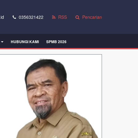
id
0356321422
RSS
Pencarian
HUBUNGI KAMI
SPMB 2026