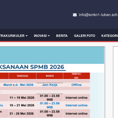
info@smkn1-tuban.sch.
TRAKURIKULER
INOVASI
BERITA
GALERI FOTO
KATEGORI