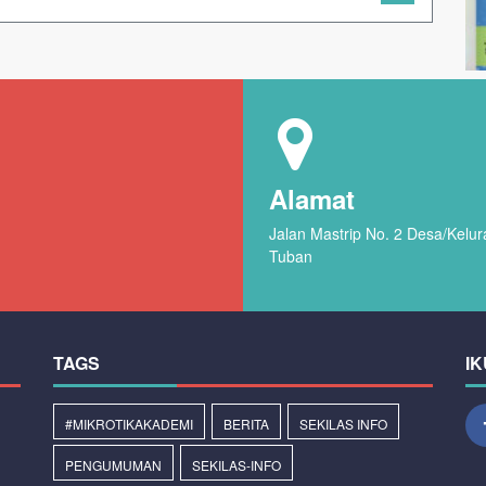
Alamat
Jalan Mastrip No. 2 Desa/Kel
Tuban
TAGS
IK
#MIKROTIKAKADEMI
BERITA
SEKILAS INFO
PENGUMUMAN
SEKILAS-INFO