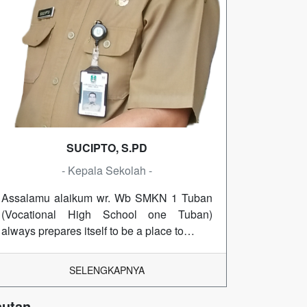
SUCIPTO, S.PD
- Kepala Sekolah -
Assalamu alaikum wr. Wb SMKN 1 Tuban
(Vocational High School one Tuban)
always prepares itself to be a place to…
SELENGKAPNYA
autan