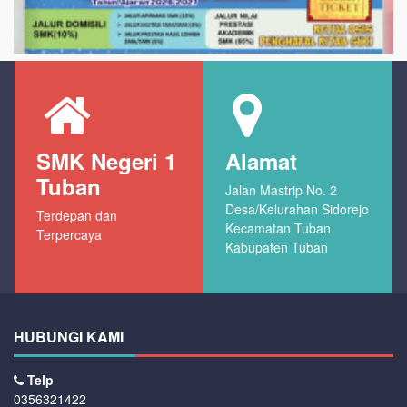
SMK Negeri 1
Alamat
Tuban
Jalan Mastrip No. 2
Desa/Kelurahan Sidorejo
Terdepan dan
Kecamatan Tuban
Terpercaya
Kabupaten Tuban
HUBUNGI KAMI
Telp
0356321422