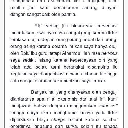
transportasi dan akomodasi tim ditanggung oleh
panitia jadi kami benar-benar senang dilayani
dengan sangat baik oleh panitia.
Pipit sebagi juru bicara saat presentasi
menuturkan, awalnya saya sangat grogi karena tidak
terbiasa diuji didepan orang-orang hebat dan orang-
orang asing karena selama ini kan saya hanya diuji
oleh Bpk/ Ibu guru, tetapi Alhamdulillah rasa
nervous
saya sedikit hilang karena kepercayaan diri yang
telah ada sejak kami berangkat disamping itu
kegiatan saya diorganisasi dewan ambalan turonggo
seto sangat membantu komunikasi saya lancar.
Banyak hal yang ditanyakan oleh penguji
diantaranya apa nilai ekonomis dari alat ini, kami
menjawab bahwa dengan menggunakan
solar cell
tenaga surya akan menghemat beaya yaitu tidak
diperklukan biaya
charge
baterai karena sumber
energinya langsung dari surya, selain itu tenaga