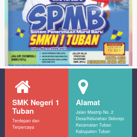
SMK Negeri 1
Alamat
Tuban
Jalan Mastrip No. 2
Desa/Kelurahan Sidorejo
Terdepan dan
Kecamatan Tuban
Terpercaya
Kabupaten Tuban